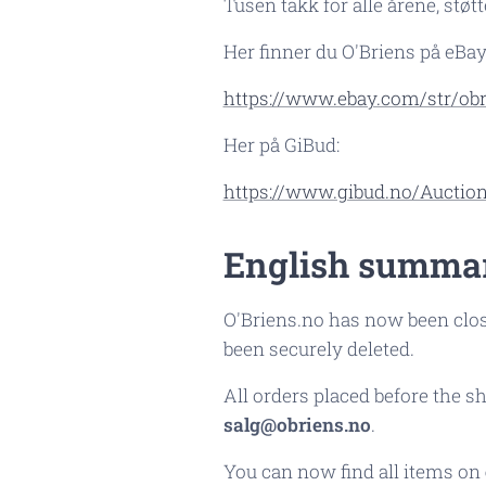
Tusen takk for alle årene, støt
Her finner du O'Briens på eBay
https://www.ebay.com/str/obr
Her på GiBud:
https://www.gibud.no/Aucti
English summa
O'Briens.no has now been clos
been securely deleted.
All orders placed before the s
salg@obriens.no
.
You can now find all items on