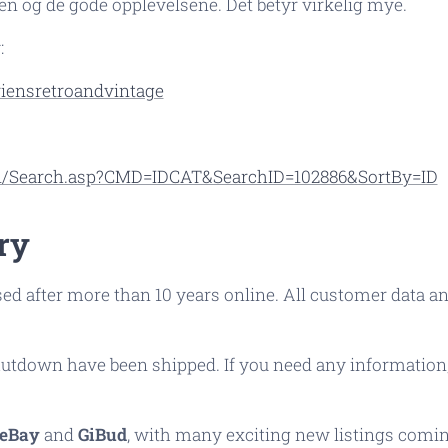
ten og de gode opplevelsene. Det betyr virkelig mye.
:
iensretroandvintage
on/Search.asp?CMD=IDCAT&SearchID=102886&SortBy=ID
ry
ed after more than 10 years online. All customer data a
hutdown have been shipped. If you need any information, 
eBay
and
GiBud
, with many exciting new listings comi