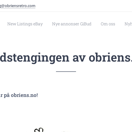
lg@obriensretro.com
New Listings eBay
Nye annonser GiBud
Om oss
Nyh
dstengingen av obriens
r på obriens.no!