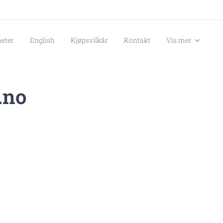
eter
English
Kjøpsvilkår
Kontakt
Vis mer
.no