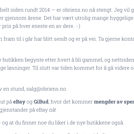
 helt siden rundt 2014 — er obriens.no nå stengt. Jeg vil g
 her gjennom årene. Det har vært utrolig mange hyggelige
 pris på hver eneste en av dere. :-)
n fram til i går har blitt sendt og er på vei. Ta gjerne ko
utikken begynte etter hvert å bli gammel, og nettsiden
ge løsninger. Til slutt var tiden kommet for å gå videre
iv en stund, salg@obriens.no.
 ut på
eBay
og
GiBud
, hvor det kommer
mengder av spen
gjenstander på eBay nå!
og at du finner noe du liker i de nye butikkene også.